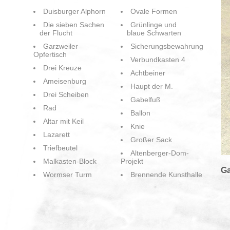
Duisburger Alphorn
Ovale Formen
Die sieben Sachen
Grünlinge und
der Flucht
blaue Schwarten
Garzweiler
Sicherungsbewahrung
Opfertisch
Verbundkasten 4
Drei Kreuze
Achtbeiner
Ameisenburg
Haupt der M.
Drei Scheiben
Gabelfuß
Rad
Ballon
Altar mit Keil
Knie
Lazarett
Großer Sack
Triefbeutel
Altenberger-Dom-
Malkasten-Block
Projekt
Ga
Wormser Turm
Brennende Kunsthalle